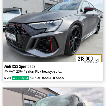
218 000
PLN
FAKTURA VAT
Audi RS3 Sportback
FV VAT 23% / salon PL / bezwypadkowy / szary mat / PPF / roczna gwar /
2.5
Benzyna
KM 400
2023
62000