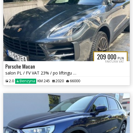
209 000
PLN
FAKTURA VAT
Porsche Macan
salon PL / FV VAT 23% / po liftingu / cesja leasingu Vehis /
2.0
Benzyna
KM 245
2020
66000