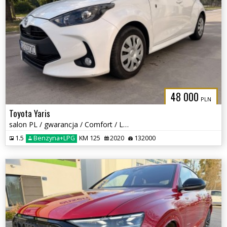
48 000
PLN
Toyota Yaris
salon PL / gwarancja / Comfort / LPG / instalacja gazowa / 1,5 /
1.5
Benzyna+LPG
KM 125
2020
132000