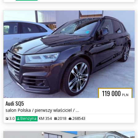
119 000
PLN
Audi SQ5
salon Polska / pierwszy wlaściciel / wszystkie serwisy w ASO /
3.0
Benzyna
KM 354
2018
268543