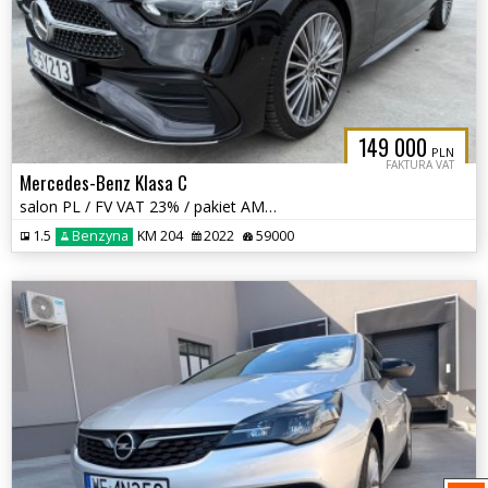
149 000
PLN
FAKTURA VAT
Mercedes-Benz Klasa C
salon PL / FV VAT 23% / pakiet AMG / bezwypadkowy / C200 /
1.5
Benzyna
KM 204
2022
59000