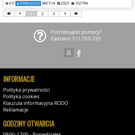
0.0
Elektryczny
KM 514
2023
102794
1
2
3
Potrzebujesz pomocy?
Zadzwoń 511-553-333
INFORMACJE
Polityka prywatności
Polityka cookies
Klauzula informacyjna RODO
Reklamacje
GODZINY OTWARCIA
09:00-17:00 - Poniedziałek