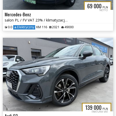
69 000
PLN
NETTO
Mercedes-Benz
salon PL / FV VAT 23% / klimatyzacja / grzane fotele /
0.0
Elektryczny
KM 116
2021
49000
139 000
PLN
FAKTURA VAT
Audi Q3