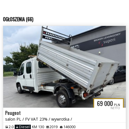
OGŁOSZENIA (66)
69 000
PLN
NETTO
Peugeot
salon PL / FV VAT 23% / wywrotka /
2.0
Diesel
KM 130
2019
146000