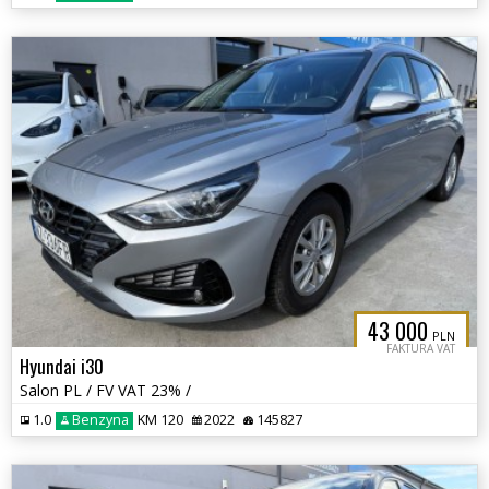
43 000
PLN
FAKTURA VAT
Hyundai i30
Salon PL / FV VAT 23% /
1.0
Benzyna
KM 120
2022
145827