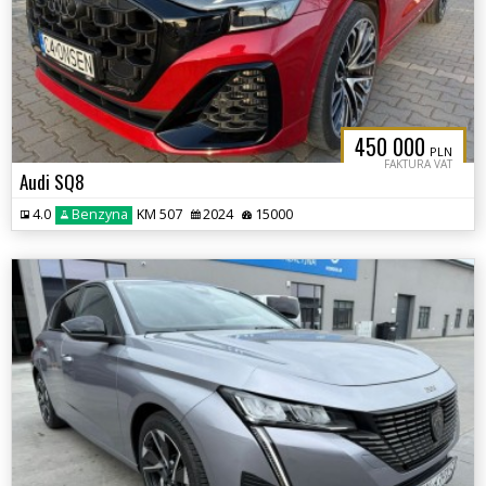
450 000
PLN
FAKTURA VAT
Audi SQ8
4.0
Benzyna
KM 507
2024
15000