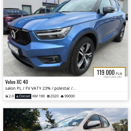
119 000
PLN
FAKTURA VAT
Volvo XC 40
salon PL / FV VATY 23% / polestar / R Design / 4x4 /
2.0
Diesel
KM 190
2020
99000