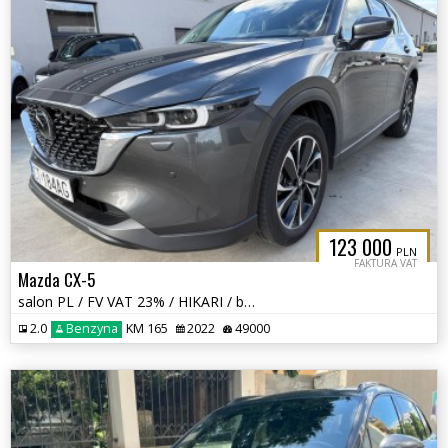
123 000
PLN
FAKTURA VAT
Mazda CX-5
salon PL / FV VAT 23% / HIKARI / bezwypadkowa /
2.0
Benzyna
KM 165
2022
49000