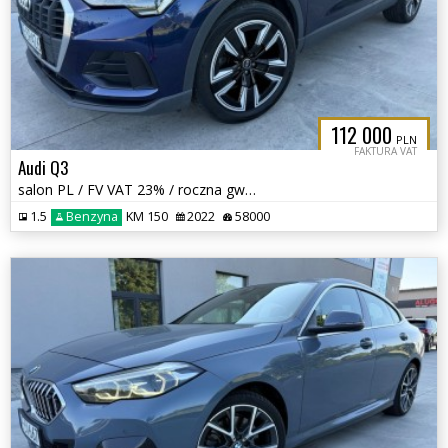
112 000
PLN
FAKTURA VAT
Audi Q3
salon PL / FV VAT 23% / roczna gwarancja / bezwypadkowy / dwa kom. kół
1.5
Benzyna
KM 150
2022
58000