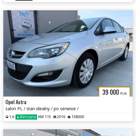
39 000
PLN
Opel Astra
salon PL / stan idealny / po serwisie /
1.6
Benzyna
KM 115
2016
138000