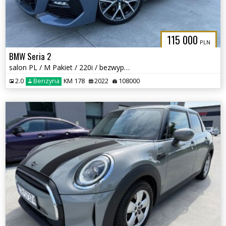
115 000
PLN
BMW Seria 2
salon PL / M Pakiet / 220i / bezwypadkowa / gwarancja /
2.0
Benzyna
KM 178
2022
108000