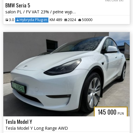
FAKTURA VAT
BMW Seria 5
salon PL / FV VAT 23% / pełne wyposażenie / pakiety gwar i serw /
3.0
Hybryda Plug-in
KM 489
2024
50000
145 000
PLN
Tesla Model Y
Tesla Model Y Long Range AWD