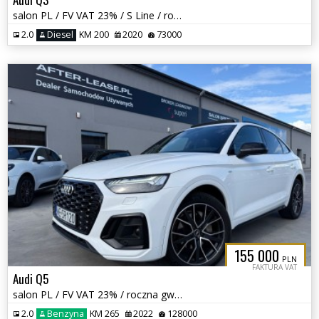
salon PL / FV VAT 23% / S Line / roczna gwarancja / 200 KM / quattro /
2.0
Diesel
KM 200
2020
73000
155 000
PLN
FAKTURA VAT
Audi Q5
salon PL / FV VAT 23% / roczna gwarancja / panorama / Matrix /
2.0
Benzyna
KM 265
2022
128000