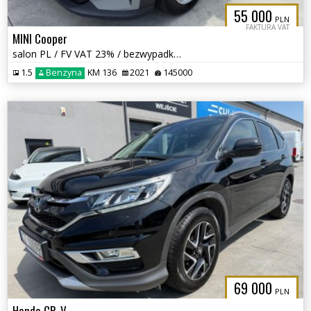
55 000
PLN
FAKTURA VAT
MINI Cooper
salon PL / FV VAT 23% / bezwypadkowy /
1.5
Benzyna
KM 136
2021
145000
69 000
PLN
Honda CR-V