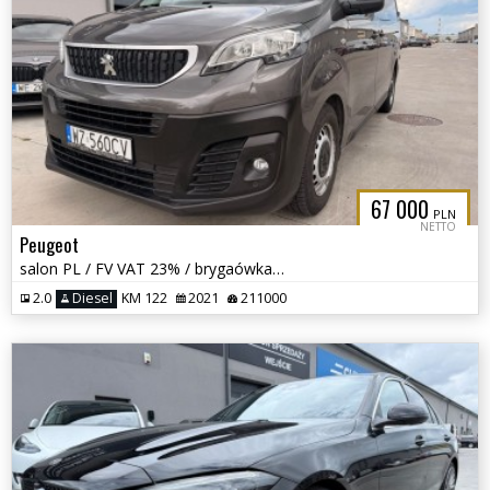
67 000
PLN
NETTO
Peugeot
salon PL / FV VAT 23% / brygaówka / webasto / Long / L2 /
2.0
Diesel
KM 122
2021
211000