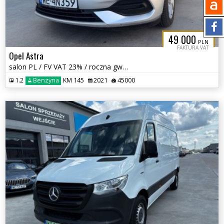
49 000
PLN
FAKTURA VAT
Opel Astra
salon PL / FV VAT 23% / roczna gwarancja / 145 KM /
1.2
Benzyna
KM 145
2021
45000