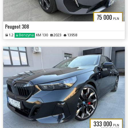
75 000
PLN
Peugeot 308
1.2
Benzyna
KM 130
2023
13958
333 000
PLN