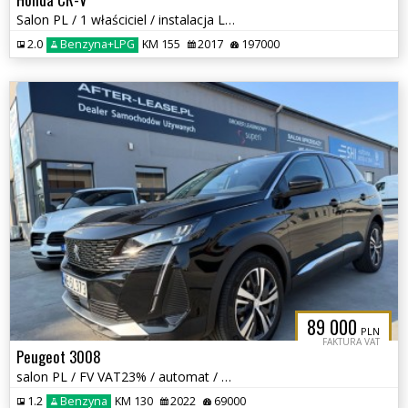
Salon PL / 1 właściciel / instalacja LPG /
2.0
Benzyna+LPG
KM 155
2017
197000
89 000
PLN
FAKTURA VAT
Peugeot 3008
salon PL / FV VAT23% / automat / Allure / po wymianie rozrządu /
1.2
Benzyna
KM 130
2022
69000