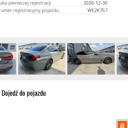
D
a
t
a
p
i
e
r
w
s
z
e
j
r
e
j
e
s
t
r
a
c
j
i
2020-12-30
N
u
m
e
r
r
e
j
e
s
t
r
a
c
y
j
n
y
p
o
j
a
z
d
u
WE2K757
Dojedź do pojazdu