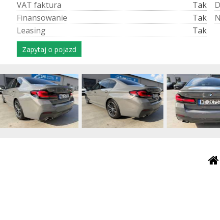
V
A
T
f
a
k
t
u
r
a
Tak
F
i
n
a
n
s
o
w
a
n
i
e
Tak
L
e
a
s
i
n
g
Tak
Zapytaj o pojazd