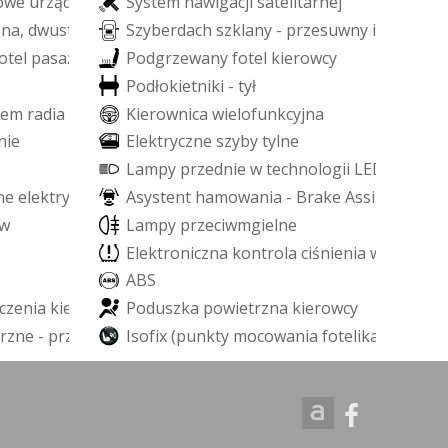
o
w
e
u
r
z
ą
d
z
e
ń
S
y
s
t
e
m
n
a
w
i
g
a
c
j
i
s
a
t
e
l
i
t
a
r
n
e
j
z
n
a
,
d
w
u
s
t
r
e
f
o
w
a
S
z
y
b
e
r
d
a
c
h
s
z
k
l
a
n
y
-
p
r
z
e
s
u
w
n
y
i
u
c
h
y
l
n
y
o
t
e
l
p
a
s
a
ż
e
r
a
P
o
d
g
r
z
e
w
a
n
y
f
o
t
e
l
k
i
e
r
o
w
c
y
P
o
d
ł
o
k
i
e
t
n
i
k
i
-
t
y
ł
e
m
r
a
d
i
a
K
i
e
r
o
w
n
i
c
a
w
i
e
l
o
f
u
n
k
c
y
j
n
a
n
i
e
E
l
e
k
t
r
y
c
z
n
e
s
z
y
b
y
t
y
l
n
e
L
a
m
p
y
p
r
z
e
d
n
i
e
w
t
e
c
h
n
o
l
o
g
i
i
L
E
D
n
e
e
l
e
k
t
r
y
c
z
n
i
e
A
s
y
s
t
e
n
t
h
a
m
o
w
a
n
i
a
-
B
r
a
k
e
A
s
s
i
s
t
w
L
a
m
p
y
p
r
z
e
c
i
w
m
g
i
e
l
n
e
E
l
e
k
t
r
o
n
i
c
z
n
a
k
o
n
t
r
o
l
a
c
i
ś
n
i
e
n
i
a
w
o
p
o
n
a
c
A
B
S
c
z
e
n
i
a
k
i
e
r
o
w
c
y
P
o
d
u
s
z
k
a
p
o
w
i
e
t
r
z
n
a
k
i
e
r
o
w
c
y
r
z
n
e
-
p
r
z
ó
d
I
s
o
f
i
x
(
p
u
n
k
t
y
m
o
c
o
w
a
n
i
a
f
o
t
e
l
i
k
a
d
z
i
e
c
i
ę
c