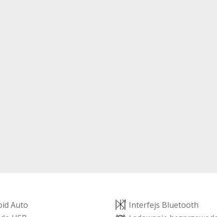
o
i
d
A
u
t
o
I
n
t
e
r
f
e
j
s
B
l
u
e
t
o
o
t
h