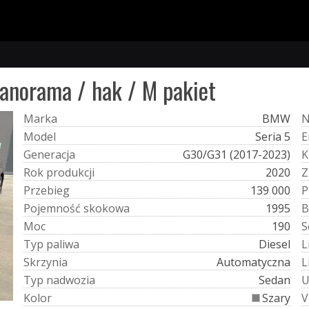
anorama / hak / M pakiet
M
a
r
k
a
BMW
M
o
d
e
l
Seria 5
E
G
e
n
e
r
a
c
j
a
G30/G31 (2017-2023)
K
R
o
k
p
r
o
d
u
k
c
j
i
2020
Z
P
r
z
e
b
i
e
g
139 000
P
P
o
j
e
m
n
o
ś
ć
s
k
o
k
o
w
a
1995
B
M
o
c
190
S
T
y
p
p
a
l
i
w
a
Diesel
L
S
k
r
z
y
n
i
a
Automatyczna
L
T
y
p
n
a
d
w
o
z
i
a
Sedan
K
o
l
o
r
Szary
V