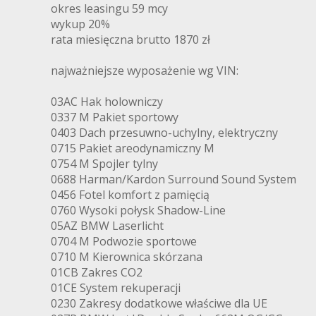
okres leasingu 59 mcy
wykup 20%
rata miesięczna brutto 1870 zł
najważniejsze wyposażenie wg VIN:
03AC Hak holowniczy
0337 M Pakiet sportowy
0403 Dach przesuwno-uchylny, elektryczny
0715 Pakiet areodynamiczny M
0754 M Spojler tylny
0688 Harman/Kardon Surround Sound System
0456 Fotel komfort z pamięcią
0760 Wysoki połysk Shadow-Line
05AZ BMW Laserlicht
0704 M Podwozie sportowe
0710 M Kierownica skórzana
01CB Zakres CO2
01CE System rekuperacji
0230 Zakresy dodatkowe właściwe dla UE