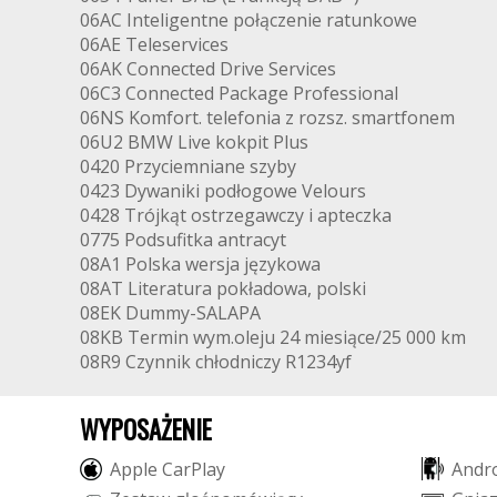
06AC Inteligentne połączenie ratunkowe
06AE Teleservices
06AK Connected Drive Services
06C3 Connected Package Professional
06NS Komfort. telefonia z rozsz. smartfonem
06U2 BMW Live kokpit Plus
0420 Przyciemniane szyby
0423 Dywaniki podłogowe Velours
0428 Trójkąt ostrzegawczy i apteczka
0775 Podsufitka antracyt
08A1 Polska wersja językowa
08AT Literatura pokładowa, polski
08EK Dummy-SALAPA
08KB Termin wym.oleju 24 miesiące/25 000 km
08R9 Czynnik chłodniczy R1234yf
WYPOSAŻENIE
A
p
p
l
e
C
a
r
P
l
a
y
A
n
d
r