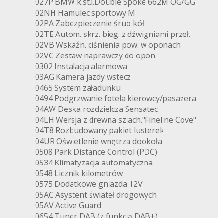
027P BMW k.st.l.Double Spoke 662M OG/GG
02NH Hamulec sportowy M
02PA Zabezpieczenie śrub kół
02TE Autom. skrz. bieg. z dźwigniami przeł.
02VB Wskaźn. ciśnienia pow. w oponach
02VC Zestaw naprawczy do opon
0302 Instalacja alarmowa
03AG Kamera jazdy wstecz
0465 System załadunku
0494 Podgrzwanie fotela kierowcy/pasażera
04AW Deska rozdzielcza Sensatec
04LH Wersja z drewna szlach."Fineline Cove"
04T8 Rozbudowany pakiet lusterek
04UR Oświetlenie wnętrza dookoła
0508 Park Distance Control (PDC)
0534 Klimatyzacja automatyczna
0548 Licznik kilometrów
0575 Dodatkowe gniazda 12V
05AC Asystent świateł drogowych
05AV Active Guard
0654 Tuner DAB (z funkcją DAB+)