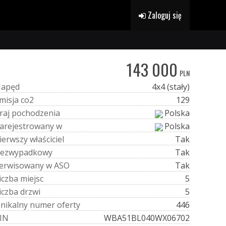
Zaloguj się
143 000
PLN
N
a
p
ę
d
4x4 (stały)
m
i
s
j
a
c
o
2
129
r
a
j
p
o
c
h
o
d
z
e
n
i
a
Polska
a
r
e
j
e
s
t
r
o
w
a
n
y
w
Polska
i
e
r
w
s
z
y
w
ł
a
ś
c
i
c
i
e
l
Tak
e
z
w
y
p
a
d
k
o
w
y
Tak
e
r
w
i
s
o
w
a
n
y
w
A
S
O
Tak
i
c
z
b
a
m
i
e
j
s
c
5
i
c
z
b
a
d
r
z
w
i
5
U
n
i
k
a
l
n
y
n
u
m
e
r
o
f
e
r
t
y
446
I
N
WBA51BL040WX06702