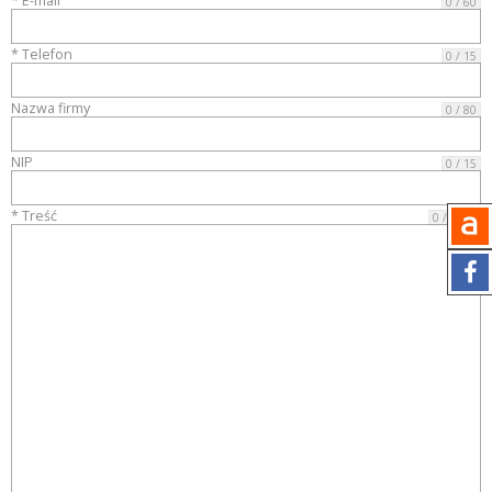
* E-mail
0 / 60
* Telefon
0 / 15
Nazwa firmy
0 / 80
NIP
0 / 15
* Treść
0 / 4000