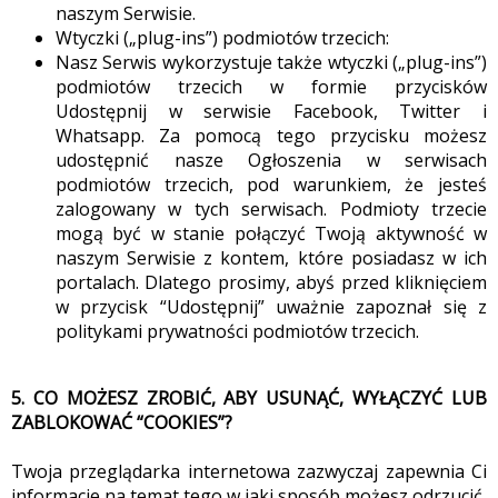
naszym Serwisie.
Wtyczki („plug-ins”) podmiotów trzecich:
Nasz Serwis wykorzystuje także wtyczki („plug-ins”)
podmiotów trzecich w formie przycisków
Udostępnij w serwisie Facebook, Twitter i
Whatsapp. Za pomocą tego przycisku możesz
udostępnić nasze Ogłoszenia w serwisach
podmiotów trzecich, pod warunkiem, że jesteś
zalogowany w tych serwisach. Podmioty trzecie
mogą być w stanie połączyć Twoją aktywność w
naszym Serwisie z kontem, które posiadasz w ich
portalach. Dlatego prosimy, abyś przed kliknięciem
w przycisk “Udostępnij” uważnie zapoznał się z
politykami prywatności podmiotów trzecich.
5. CO MOŻESZ ZROBIĆ, ABY USUNĄĆ, WYŁĄCZYĆ LUB
ZABLOKOWAĆ “COOKIES”?
Twoja przeglądarka internetowa zazwyczaj zapewnia Ci
informacje na temat tego w jaki sposób możesz odrzucić,