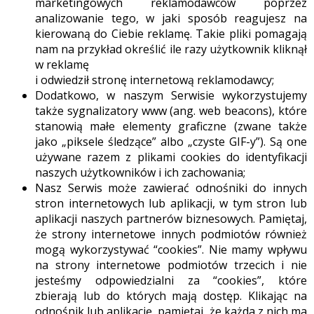
marketingowych reklamodawców poprzez
analizowanie tego, w jaki sposób reagujesz na
kierowaną do Ciebie reklamę. Takie pliki pomagają
nam na przykład określić ile razy użytkownik kliknął
w reklamę
i odwiedził stronę internetową reklamodawcy;
Dodatkowo, w naszym Serwisie wykorzystujemy
także sygnalizatory www (ang. web beacons), które
stanowią małe elementy graficzne (zwane także
jako „piksele śledzące” albo „czyste GIF-y”). Są one
używane razem z plikami cookies do identyfikacji
naszych użytkowników i ich zachowania;
Nasz Serwis może zawierać odnośniki do innych
stron internetowych lub aplikacji, w tym stron lub
aplikacji naszych partnerów biznesowych. Pamiętaj,
że strony internetowe innych podmiotów również
mogą wykorzystywać “cookies”. Nie mamy wpływu
na strony internetowe podmiotów trzecich i nie
jesteśmy odpowiedzialni za “cookies”, które
zbierają lub do których mają dostęp. Klikając na
odnośnik lub aplikację, pamiętaj, że każda z nich ma