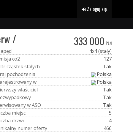
Zaloguj się
erw /
333 000
PLN
N
a
p
ę
d
4x4 (stały)
m
i
s
j
a
c
o
2
127
i
l
t
r
c
z
ą
s
t
e
k
s
t
a
ł
y
c
h
Tak
r
a
j
p
o
c
h
o
d
z
e
n
i
a
Polska
a
r
e
j
e
s
t
r
o
w
a
n
y
w
Polska
i
e
r
w
s
z
y
w
ł
a
ś
c
i
c
i
e
l
Tak
e
z
w
y
p
a
d
k
o
w
y
Tak
e
r
w
i
s
o
w
a
n
y
w
A
S
O
Tak
i
c
z
b
a
m
i
e
j
s
c
5
i
c
z
b
a
d
r
z
w
i
4
U
n
i
k
a
l
n
y
n
u
m
e
r
o
f
e
r
t
y
466