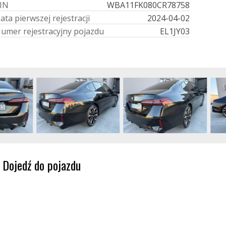
I
N
WBA11FK080CR78758
D
a
t
a
p
i
e
r
w
s
z
e
j
r
e
j
e
s
t
r
a
c
j
i
2024-04-02
N
u
m
e
r
r
e
j
e
s
t
r
a
c
y
j
n
y
p
o
j
a
z
d
u
EL1JY03
Dojedź do pojazdu