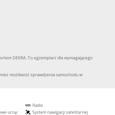
aportem DEKRA. To egzemplarz dla wymagającego
również możliwość sprawdzenia samochodu w
R
a
d
i
o
o
w
e
u
r
z
ą
d
z
e
ń
S
y
s
t
e
m
n
a
w
i
g
a
c
j
i
s
a
t
e
l
i
t
a
r
n
e
j