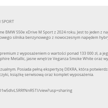
M SPORT
 BMW 550e xDrive M Sport z 2024 roku. Jest to jeden z na
indrowego silnika benzynowego z nowoczesnym napędem hybr
premium z wyposażeniem o wartości ponad 133 000 zł, a jeg
pphire Metallic, jasne wnętrze Veganza Smoke White oraz w
izualnym. Posiada pełną ekspertyzę DEKRA, która potwierdz
zyki, książkę serwisową oraz komplet wyposażenia.
XND1w5dIvLSRRfNnR5TI/view?usp=sharing