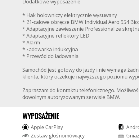
Dodatkowe wyposażenie
* Hak holowniczy elektrycznie wysuwany
* 21-calowe obręcze BMW Individual Aero 954 Bico
* Adaptacyjne zawieszenie Professional ze skrętną
* Adaptacyjne reflektory LED
* Alarm
* Ładowarka indukcyjna
* Przewód do ładowania
Samochód jest gotowy do jazdy i nie wymaga żad
klienta, który oczekuje najwyższego poziomu wyp
Zapraszam do kontaktu telefonicznego. Możliwoś
dowolnym autoryzowanym serwisie BMW.
WYPOSAŻENIE
A
p
p
l
e
C
a
r
P
l
a
y
A
n
d
r
Z
e
s
t
a
w
g
ł
o
ś
n
o
m
ó
w
i
ą
c
y
G
n
i
a