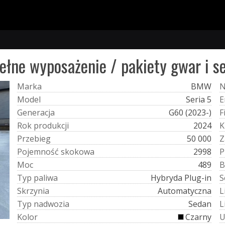
ełne wyposażenie / pakiety gwar i s
M
a
r
k
a
BMW
M
o
d
e
l
Seria 5
E
G
e
n
e
r
a
c
j
a
G60 (2023-)
F
R
o
k
p
r
o
d
u
k
c
j
i
2024
K
P
r
z
e
b
i
e
g
50 000
Z
P
o
j
e
m
n
o
ś
ć
s
k
o
k
o
w
a
2998
P
M
o
c
489
B
T
y
p
p
a
l
i
w
a
Hybryda Plug-in
S
S
k
r
z
y
n
i
a
Automatyczna
L
T
y
p
n
a
d
w
o
z
i
a
Sedan
L
K
o
l
o
r
Czarny