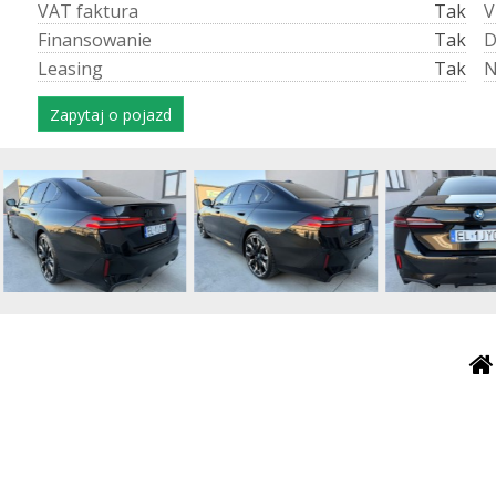
V
A
T
f
a
k
t
u
r
a
Tak
V
F
i
n
a
n
s
o
w
a
n
i
e
Tak
L
e
a
s
i
n
g
Tak
Zapytaj o pojazd