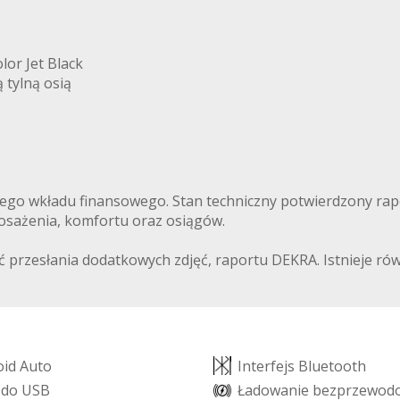
lor Jet Black
 tylną osią
nego wkładu finansowego. Stan techniczny potwierdzony r
osażenia, komfortu oraz osiągów.
ć przesłania dodatkowych zdjęć, raportu DEKRA. Istnieje 
o
i
d
A
u
t
o
I
n
t
e
r
f
e
j
s
B
l
u
e
t
o
o
t
h
z
d
o
U
S
B
Ł
a
d
o
w
a
n
i
e
b
e
z
p
r
z
e
w
o
d