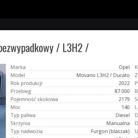
 bezwypadkowy / L3H2 /
M
a
r
k
a
Opel
K
M
o
d
e
l
Movano L3H2 / Ducato
Z
R
o
k
p
r
o
d
u
k
c
j
i
2022
P
P
r
z
e
b
i
e
g
87 000
B
P
o
j
e
m
n
o
ś
ć
s
k
o
k
o
w
a
2179
S
M
o
c
140
L
T
y
p
p
a
l
i
w
a
Diesel
S
k
r
z
y
n
i
a
Manualna
T
y
p
n
a
d
w
o
z
i
a
Furgon (blaszak)