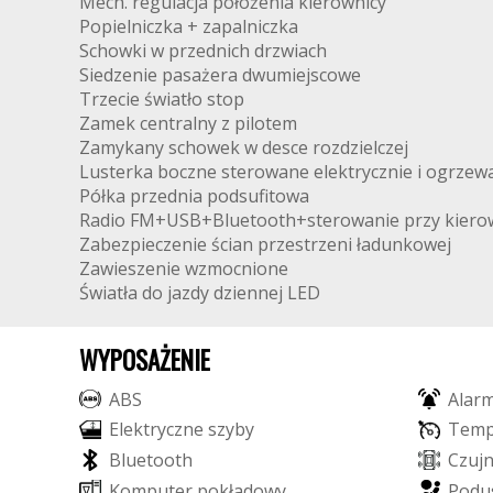
Mech. regulacja położenia kierownicy
Popielniczka + zapalniczka
Schowki w przednich drzwiach
Siedzenie pasażera dwumiejscowe
Trzecie światło stop
Zamek centralny z pilotem
Zamykany schowek w desce rozdzielczej
Lusterka boczne sterowane elektrycznie i ogrzew
Półka przednia podsufitowa
Radio FM+USB+Bluetooth+sterowanie przy kiero
Zabezpieczenie ścian przestrzeni ładunkowej
Zawieszenie wzmocnione
Światła do jazdy dziennej LED
WYPOSAŻENIE
A
B
S
A
l
a
r
E
l
e
k
t
r
y
c
z
n
e
s
z
y
b
y
T
e
m
B
l
u
e
t
o
o
t
h
C
z
u
j
K
o
m
p
u
t
e
r
p
o
k
ł
a
d
o
w
y
P
o
d
u