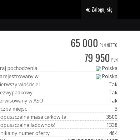
Zaloguj się
65 000
PLN NETTO
79 950
PLN
r
a
j
p
o
c
h
o
d
z
e
n
i
a
Polska
a
r
e
j
e
s
t
r
o
w
a
n
y
w
Polska
i
e
r
w
s
z
y
w
ł
a
ś
c
i
c
i
e
l
Tak
e
z
w
y
p
a
d
k
o
w
y
Tak
e
r
w
i
s
o
w
a
n
y
w
A
S
O
Tak
i
c
z
b
a
m
i
e
j
s
c
3
D
o
p
u
s
z
c
z
a
l
n
a
m
a
s
a
c
a
ł
k
o
w
i
t
a
3500
D
o
p
u
s
z
c
z
a
l
n
a
ł
a
d
o
w
n
o
ś
ć
1338
U
n
i
k
a
l
n
y
n
u
m
e
r
o
f
e
r
t
y
464