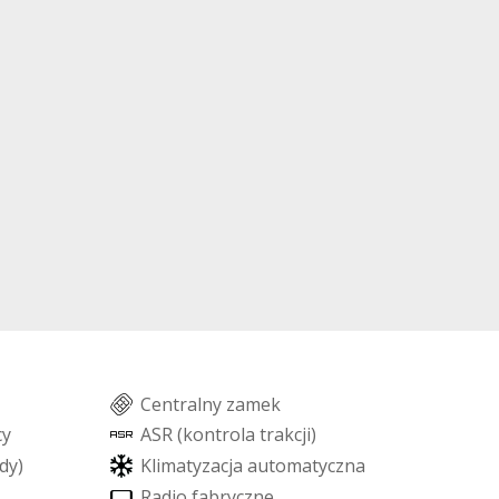
C
e
n
t
r
a
l
n
y
z
a
m
e
k
c
y
A
S
R
(
k
o
n
t
r
o
l
a
t
r
a
k
c
j
i
)
d
y
)
K
l
i
m
a
t
y
z
a
c
j
a
a
u
t
o
m
a
t
y
c
z
n
a
R
a
d
i
o
f
a
b
r
y
c
z
n
e