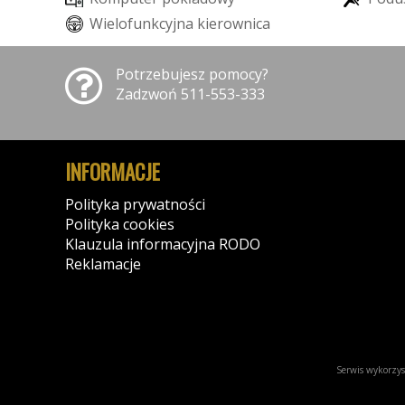
W
i
e
l
o
f
u
n
k
c
y
j
n
a
k
i
e
r
o
w
n
i
c
a
Potrzebujesz pomocy?
Zadzwoń 511-553-333
INFORMACJE
Polityka prywatności
Polityka cookies
Klauzula informacyjna RODO
Reklamacje
Serwis wykorzyst