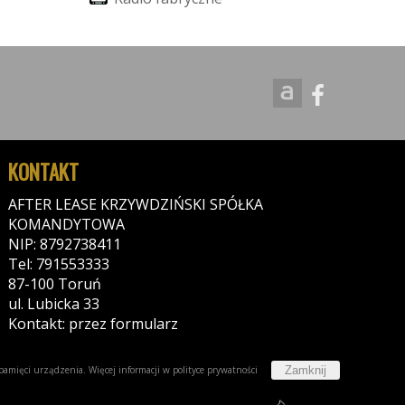
KONTAKT
AFTER LEASE KRZYWDZIŃSKI SPÓŁKA
KOMANDYTOWA
NIP: 8792738411
Tel: 791553333
87-100 Toruń
ul. Lubicka 33
Kontakt: przez formularz
Zamknij
w pamięci urządzenia. Więcej informacji w
polityce prywatności