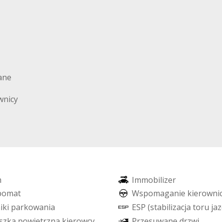
ane
wnicy
m
I
m
m
o
b
i
l
i
z
e
r
p
o
m
a
t
W
s
p
o
m
a
g
a
n
i
e
k
i
e
r
o
w
n
i
n
i
k
i
p
a
r
k
o
w
a
n
i
a
E
S
P
(
s
t
a
b
i
l
i
z
a
c
j
a
t
o
r
u
j
a
z
s
z
k
a
p
o
w
i
e
t
r
z
n
a
k
i
e
r
o
w
c
y
P
r
z
e
s
u
w
a
n
e
d
r
z
w
i