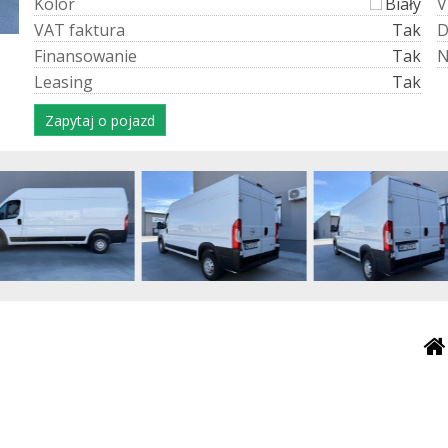
K
o
l
o
r
Biały
V
V
A
T
f
a
k
t
u
r
a
Tak
F
i
n
a
n
s
o
w
a
n
i
e
Tak
L
e
a
s
i
n
g
Tak
Zapytaj o pojazd