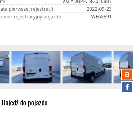
I
N
VXEYDBPFCNG010887
D
a
t
a
p
i
e
r
w
s
z
e
j
r
e
j
e
s
t
r
a
c
j
i
2022-09-23
N
u
m
e
r
r
e
j
e
s
t
r
a
c
y
j
n
y
p
o
j
a
z
d
u
WE6X591
Dojedź do pojazdu