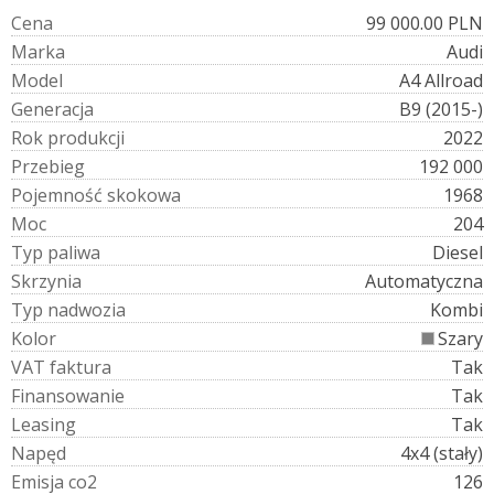
C
e
n
a
99 000.00 PLN
M
a
r
k
a
Audi
M
o
d
e
l
A4 Allroad
G
e
n
e
r
a
c
j
a
B9 (2015-)
R
o
k
p
r
o
d
u
k
c
j
i
2022
P
r
z
e
b
i
e
g
192 000
P
o
j
e
m
n
o
ś
ć
s
k
o
k
o
w
a
1968
M
o
c
204
T
y
p
p
a
l
i
w
a
Diesel
S
k
r
z
y
n
i
a
Automatyczna
T
y
p
n
a
d
w
o
z
i
a
Kombi
K
o
l
o
r
Szary
V
A
T
f
a
k
t
u
r
a
Tak
F
i
n
a
n
s
o
w
a
n
i
e
Tak
L
e
a
s
i
n
g
Tak
N
a
p
ę
d
4x4 (stały)
E
m
i
s
j
a
c
o
2
126