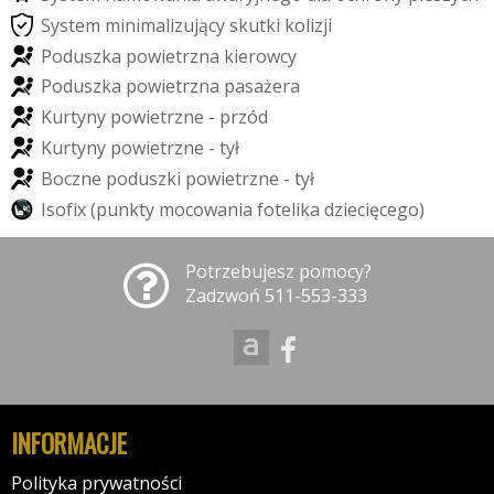
S
y
s
t
e
m
m
i
n
i
m
a
l
i
z
u
j
ą
c
y
s
k
u
t
k
i
k
o
l
i
z
j
i
P
o
d
u
s
z
k
a
p
o
w
i
e
t
r
z
n
a
k
i
e
r
o
w
c
y
P
o
d
u
s
z
k
a
p
o
w
i
e
t
r
z
n
a
p
a
s
a
ż
e
r
a
K
u
r
t
y
n
y
p
o
w
i
e
t
r
z
n
e
-
p
r
z
ó
d
K
u
r
t
y
n
y
p
o
w
i
e
t
r
z
n
e
-
t
y
ł
B
o
c
z
n
e
p
o
d
u
s
z
k
i
p
o
w
i
e
t
r
z
n
e
-
t
y
ł
I
s
o
f
i
x
(
p
u
n
k
t
y
m
o
c
o
w
a
n
i
a
f
o
t
e
l
i
k
a
d
z
i
e
c
i
ę
c
e
g
o
)
Potrzebujesz pomocy?
Zadzwoń 511-553-333
INFORMACJE
Polityka prywatności