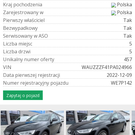
K
r
a
j
p
o
c
h
o
d
z
e
n
i
a
Polska
Z
a
r
e
j
e
s
t
r
o
w
a
n
y
w
Polska
P
i
e
r
w
s
z
y
w
ł
a
ś
c
i
c
i
e
l
Tak
B
e
z
w
y
p
a
d
k
o
w
y
Tak
S
e
r
w
i
s
o
w
a
n
y
w
A
S
O
Tak
L
i
c
z
b
a
m
i
e
j
s
c
5
L
i
c
z
b
a
d
r
z
w
i
5
U
n
i
k
a
l
n
y
n
u
m
e
r
o
f
e
r
t
y
457
V
I
N
WAUZZZF41PA024966
D
a
t
a
p
i
e
r
w
s
z
e
j
r
e
j
e
s
t
r
a
c
j
i
2022-12-09
N
u
m
e
r
r
e
j
e
s
t
r
a
c
y
j
n
y
p
o
j
a
z
d
u
WE7P142
Zapytaj o pojazd