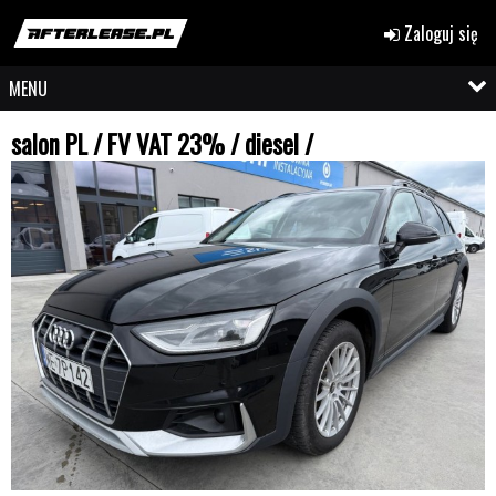
Zaloguj się
MENU
salon PL / FV VAT 23% / diesel /