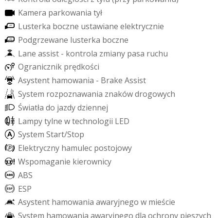
K
a
m
e
r
a
p
a
r
k
o
w
a
n
i
a
t
y
ł
L
u
s
t
e
r
k
a
b
o
c
z
n
e
u
s
t
a
w
i
a
n
e
e
l
e
k
t
r
y
c
z
n
i
e
P
o
d
g
r
z
e
w
a
n
e
l
u
s
t
e
r
k
a
b
o
c
z
n
e
L
a
n
e
a
s
s
i
s
t
-
k
o
n
t
r
o
l
a
z
m
i
a
n
y
p
a
s
a
r
u
c
h
u
O
g
r
a
n
i
c
z
n
i
k
p
r
ę
d
k
o
ś
c
i
A
s
y
s
t
e
n
t
h
a
m
o
w
a
n
i
a
-
B
r
a
k
e
A
s
s
i
s
t
S
y
s
t
e
m
r
o
z
p
o
z
n
a
w
a
n
i
a
z
n
a
k
ó
w
d
r
o
g
o
w
y
c
h
Ś
w
i
a
t
ł
a
d
o
j
a
z
d
y
d
z
i
e
n
n
e
j
L
a
m
p
y
t
y
l
n
e
w
t
e
c
h
n
o
l
o
g
i
i
L
E
D
S
y
s
t
e
m
S
t
a
r
t
/
S
t
o
p
E
l
e
k
t
r
y
c
z
n
y
h
a
m
u
l
e
c
p
o
s
t
o
j
o
w
y
W
s
p
o
m
a
g
a
n
i
e
k
i
e
r
o
w
n
i
c
y
A
B
S
E
S
P
A
s
y
s
t
e
n
t
h
a
m
o
w
a
n
i
a
a
w
a
r
y
j
n
e
g
o
w
m
i
e
ś
c
i
e
S
y
s
t
e
m
h
a
m
o
w
a
n
i
a
a
w
a
r
y
j
n
e
g
o
d
l
a
o
c
h
r
o
n
y
p
i
e
s
z
y
c
h