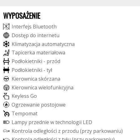
WYPOSAŻENIE
I
n
t
e
r
f
e
j
s
B
l
u
e
t
o
o
t
h
D
o
s
t
ę
p
d
o
i
n
t
e
r
n
e
t
u
K
l
i
m
a
t
y
z
a
c
j
a
a
u
t
o
m
a
t
y
c
z
n
a
T
a
p
i
c
e
r
k
a
m
a
t
e
r
i
a
ł
o
w
a
P
o
d
ł
o
k
i
e
t
n
i
k
i
-
p
r
z
ó
d
P
o
d
ł
o
k
i
e
t
n
i
k
i
-
t
y
ł
K
i
e
r
o
w
n
i
c
a
s
k
ó
r
z
a
n
a
K
i
e
r
o
w
n
i
c
a
w
i
e
l
o
f
u
n
k
c
y
j
n
a
K
e
y
l
e
s
s
G
o
O
g
r
z
e
w
a
n
i
e
p
o
s
t
o
j
o
w
e
T
e
m
p
o
m
a
t
L
a
m
p
y
p
r
z
e
d
n
i
e
w
t
e
c
h
n
o
l
o
g
i
i
L
E
D
K
o
n
t
r
o
l
a
o
d
l
e
g
ł
o
ś
c
i
z
p
r
z
o
d
u
(
p
r
z
y
p
a
r
k
o
w
a
n
i
u
)
K
o
n
t
r
o
l
a
o
d
l
e
g
ł
o
ś
c
i
z
t
y
ł
u
(
p
r
z
y
p
a
r
k
o
w
a
n
i
u
)