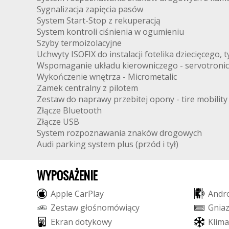
Sygnalizacja zapięcia pasów
System Start-Stop z rekuperacją
System kontroli ciśnienia w ogumieniu
Szyby termoizolacyjne
Uchwyty ISOFIX do instalacji fotelika dziecięcego, t
Wspomaganie układu kierowniczego - servotronic
Wykończenie wnętrza - Micrometalic
Zamek centralny z pilotem
Zestaw do naprawy przebitej opony - tire mobility
Złącze Bluetooth
Złącze USB
System rozpoznawania znaków drogowych
Audi parking system plus (przód i tył)
WYPOSAŻENIE
A
p
p
l
e
C
a
r
P
l
a
y
A
n
d
r
Z
e
s
t
a
w
g
ł
o
ś
n
o
m
ó
w
i
ą
c
y
G
n
i
a
E
k
r
a
n
d
o
t
y
k
o
w
y
K
l
i
m
a