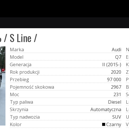
 / S Line /
M
a
r
k
a
Audi
M
o
d
e
l
Q7
E
G
e
n
e
r
a
c
j
a
II (2015-)
K
R
o
k
p
r
o
d
u
k
c
j
i
2020
Z
P
r
z
e
b
i
e
g
97 000
P
P
o
j
e
m
n
o
ś
ć
s
k
o
k
o
w
a
2967
B
M
o
c
231
S
T
y
p
p
a
l
i
w
a
Diesel
L
S
k
r
z
y
n
i
a
Automatyczna
L
T
y
p
n
a
d
w
o
z
i
a
SUV
K
o
l
o
r
Czarny
V