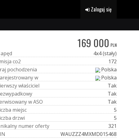
Zaloguj się
169 000
PLN
N
a
p
ę
d
4x4 (stały)
m
i
s
j
a
c
o
2
172
r
a
j
p
o
c
h
o
d
z
e
n
i
a
Polska
a
r
e
j
e
s
t
r
o
w
a
n
y
w
Polska
i
e
r
w
s
z
y
w
ł
a
ś
c
i
c
i
e
l
Tak
e
z
w
y
p
a
d
k
o
w
y
Tak
e
r
w
i
s
o
w
a
n
y
w
A
S
O
Tak
i
c
z
b
a
m
i
e
j
s
c
5
i
c
z
b
a
d
r
z
w
i
5
U
n
i
k
a
l
n
y
n
u
m
e
r
o
f
e
r
t
y
321
I
N
WAUZZZ4MXMD015468