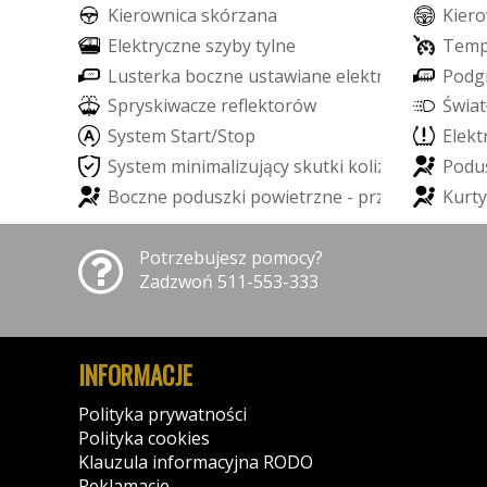
K
i
e
r
o
w
n
i
c
a
s
k
ó
r
z
a
n
a
K
i
e
r
o
E
l
e
k
t
r
y
c
z
n
e
s
z
y
b
y
t
y
l
n
e
T
e
m
L
u
s
t
e
r
k
a
b
o
c
z
n
e
u
s
t
a
w
i
a
n
e
e
l
e
k
t
r
y
c
z
n
i
e
P
o
d
g
S
p
r
y
s
k
i
w
a
c
z
e
r
e
f
e
k
t
o
r
ó
w
Ś
w
i
a
t
S
y
s
t
e
m
S
t
a
r
t
/
S
t
o
p
E
l
e
k
t
S
y
s
t
e
m
m
i
n
i
m
a
l
i
z
u
j
ą
c
y
s
k
u
t
k
i
k
o
l
i
z
j
i
P
o
d
u
B
o
c
z
n
e
p
o
d
u
s
z
k
i
p
o
w
i
e
t
r
z
n
e
-
p
r
z
ó
d
K
u
r
t
y
Potrzebujesz pomocy?
Zadzwoń 511-553-333
INFORMACJE
Polityka prywatności
Polityka cookies
Klauzula informacyjna RODO
Reklamacje