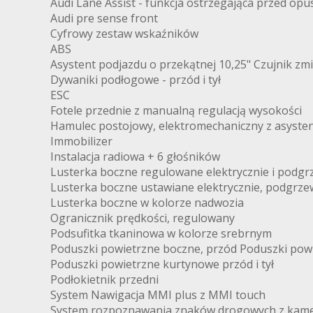
Audi Lane Assist - funkcja ostrzegająca przed op
Audi pre sense front
Cyfrowy zestaw wskaźników
ABS
Asystent podjazdu o przekątnej 10,25" Czujnik zmi
Dywaniki podłogowe - przód i tył
ESC
Fotele przednie z manualną regulacją wysokości
Hamulec postojowy, elektromechaniczny z asyste
Immobilizer
Instalacja radiowa + 6 głośników
Lusterka boczne regulowane elektrycznie i podg
Lusterka boczne ustawiane elektrycznie, podgrze
Lusterka boczne w kolorze nadwozia
Ogranicznik prędkości, regulowany
Podsufitka tkaninowa w kolorze srebrnym
Poduszki powietrzne boczne, przód Poduszki powi
Poduszki powietrzne kurtynowe przód i tył
Podłokietnik przedni
System Nawigacja MMI plus z MMI touch
System rozpoznawania znaków drogowych z kam