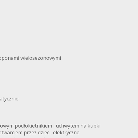
i oponami wielosezonowymi
atycznie
dkowym podłokietnikiem i uchwytem na kubki
otwarciem przez dzieci, elektryczne