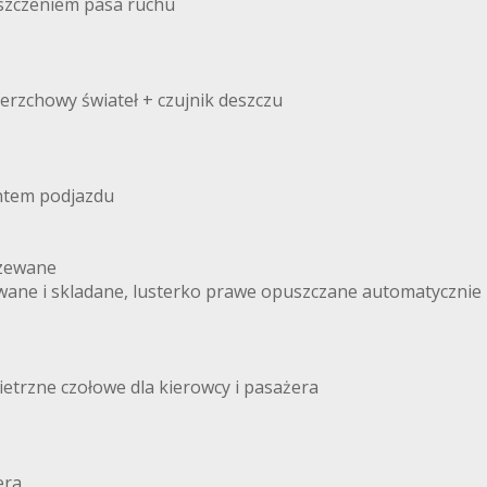
uszczeniem pasa ruchu
erzchowy świateł + czujnik deszczu
ntem podjazdu
rzewane
wane i skladane, lusterko prawe opuszczane automatycznie
etrzne czołowe dla kierowcy i pasażera
era