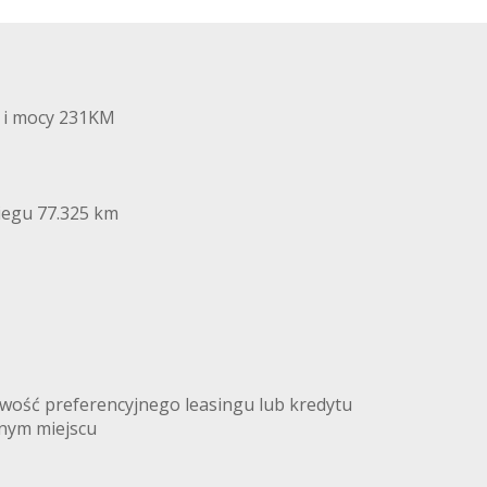
m i mocy 231KM
biegu 77.325 km
liwość preferencyjnego leasingu lub kredytu
dnym miejscu