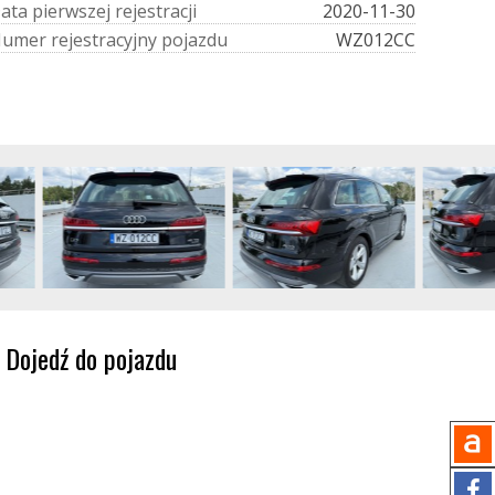
D
a
t
a
p
i
e
r
w
s
z
e
j
r
e
j
e
s
t
r
a
c
j
i
2020-11-30
N
u
m
e
r
r
e
j
e
s
t
r
a
c
y
j
n
y
p
o
j
a
z
d
u
WZ012CC
Dojedź do pojazdu