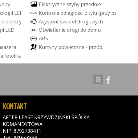
w
n
i
c
y
E
l
e
k
t
r
y
c
z
n
e
s
z
y
b
y
p
r
z
e
d
n
i
e
o
l
o
g
i
i
L
E
D
K
o
n
t
r
o
l
a
o
d
l
e
g
ł
o
ś
c
i
z
t
y
ł
u
(
p
r
z
y
p
a
r
k
o
w
a
n
i
n
e
e
l
e
k
t
r
y
c
z
n
i
e
A
s
y
s
t
e
n
t
ś
w
i
a
t
e
ł
d
r
o
g
o
w
y
c
h
g
i
i
L
E
D
O
ś
w
i
e
t
l
e
n
i
e
d
r
o
g
i
d
o
d
o
m
u
A
B
S
a
s
a
ż
e
r
a
K
u
r
t
y
n
y
p
o
w
i
e
t
r
z
n
e
-
p
r
z
ó
d
i
a
f
o
t
e
l
i
k
a
d
z
i
e
c
i
ę
c
e
g
o
)
KONTAKT
AFTER LEASE KRZYWDZIŃSKI SPÓŁKA
KOMANDYTOWA
NIP: 8792738411
Tel: 791553333