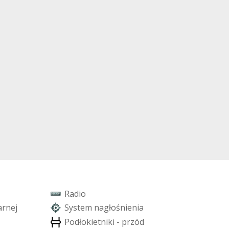
R
a
d
i
o
a
r
n
e
j
S
y
s
t
e
m
n
a
g
ł
o
ś
n
i
e
n
i
a
P
o
d
ł
o
k
i
e
t
n
i
k
i
-
p
r
z
ó
d