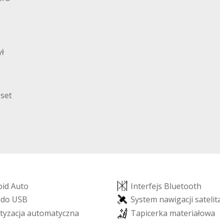
ył
 set
o
i
d
A
u
t
o
I
n
t
e
r
f
e
j
s
B
l
u
e
t
o
o
t
h
z
d
o
U
S
B
S
y
s
t
e
m
n
a
w
i
g
a
c
j
i
s
a
t
e
l
i
t
t
y
z
a
c
j
a
a
u
t
o
m
a
t
y
c
z
n
a
T
a
p
i
c
e
r
k
a
m
a
t
e
r
i
a
ł
o
w
a