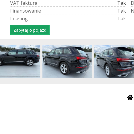
V
A
T
f
a
k
t
u
r
a
Tak
F
i
n
a
n
s
o
w
a
n
i
e
Tak
L
e
a
s
i
n
g
Tak
Zapytaj o pojazd