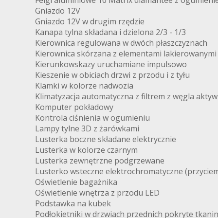
Felgi aluminiowe 16 Matrix diamantee z ogumieni
Gniazdo 12V
Gniazdo 12V w drugim rzędzie
Kanapa tylna składana i dzielona 2/3 - 1/3
Kierownica regulowana w dwóch płaszczyznach
Kierownica skórzana z elementami lakierowanymi
Kierunkowskazy uruchamiane impulsowo
Kieszenie w obiciach drzwi z przodu i z tyłu
Klamki w kolorze nadwozia
Klimatyzacja automatyczna z filtrem z węgla akt
Komputer pokładowy
Kontrola ciśnienia w ogumieniu
Lampy tylne 3D z żarówkami
Lusterka boczne składane elektrycznie
Lusterka w kolorze czarnym
Lusterka zewnętrzne podgrzewane
Lusterko wsteczne elektrochromatyczne (przyciem
Oświetlenie bagażnika
Oświetlenie wnętrza z przodu LED
Podstawka na kubek
Podłokietniki w drzwiach przednich pokryte tkani