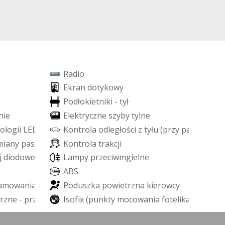
R
a
d
i
o
E
k
r
a
n
d
o
t
y
k
o
w
y
P
o
d
ł
o
k
i
e
t
n
i
k
i
-
t
y
ł
n
i
e
E
l
e
k
t
r
y
c
z
n
e
s
z
y
b
y
t
y
l
n
e
o
l
o
g
i
i
L
E
D
K
o
n
t
r
o
l
a
o
d
l
e
g
ł
o
ś
c
i
z
t
y
ł
u
(
p
r
z
y
p
a
r
k
o
w
a
n
i
m
i
a
n
y
p
a
s
a
r
u
c
h
u
K
o
n
t
r
o
l
a
t
r
a
k
c
j
i
j
d
i
o
d
o
w
e
L
E
D
L
a
m
p
y
p
r
z
e
c
i
w
m
g
i
e
l
n
e
A
B
S
a
m
o
w
a
n
i
a
P
o
d
u
s
z
k
a
p
o
w
i
e
t
r
z
n
a
k
i
e
r
o
w
c
y
r
z
n
e
-
p
r
z
ó
d
I
s
o
f
i
x
(
p
u
n
k
t
y
m
o
c
o
w
a
n
i
a
f
o
t
e
l
i
k
a
d
z
i
e
c
i
ę
c