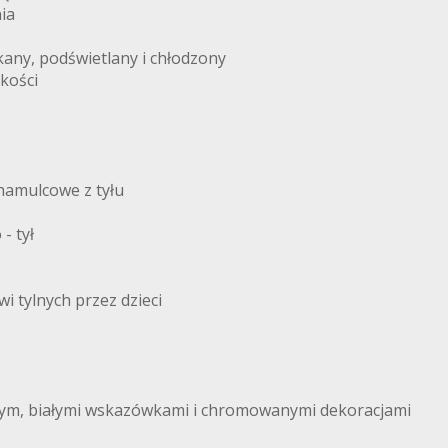
ia
kany, podświetlany i chłodzony
kości
hamulcowe z tyłu
- tył
 tylnych przez dzieci
ym, białymi wskazówkami i chromowanymi dekoracjami