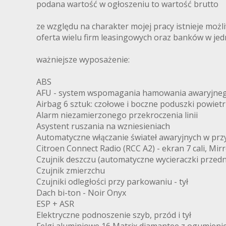
podana wartość w ogłoszeniu to wartość brutto
ze względu na charakter mojej pracy istnieje moż
oferta wielu firm leasingowych oraz banków w je
ważniejsze wyposażenie:
ABS
AFU - system wspomagania hamowania awaryjne
Airbag 6 sztuk: czołowe i boczne poduszki powietr
Alarm niezamierzonego przekroczenia linii
Asystent ruszania na wzniesieniach
Automatyczne włączanie świateł awaryjnych w p
Citroen Connect Radio (RCC A2) - ekran 7 cali, Mi
Czujnik deszczu (automatyczne wycieraczki przedn
Czujnik zmierzchu
Czujniki odległości przy parkowaniu - tył
Dach bi-ton - Noir Onyx
ESP + ASR
Elektryczne podnoszenie szyb, przód i tył