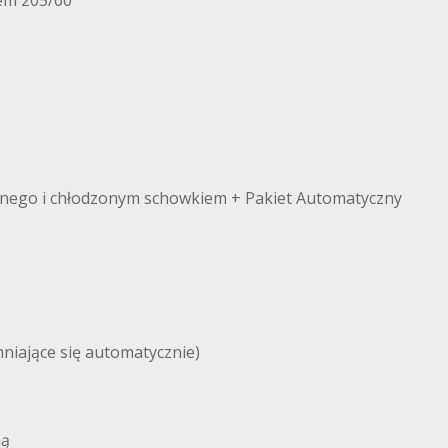
em 205/60
ywnego i chłodzonym schowkiem + Pakiet Automatyczny
niające się automatycznie)
ną