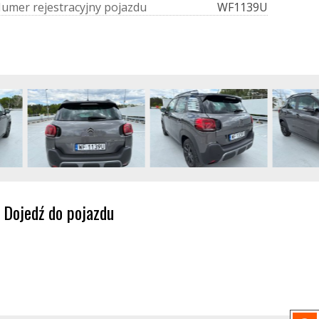
N
u
m
e
r
r
e
j
e
s
t
r
a
c
y
j
n
y
p
o
j
a
z
d
u
WF1139U
Dojedź do pojazdu