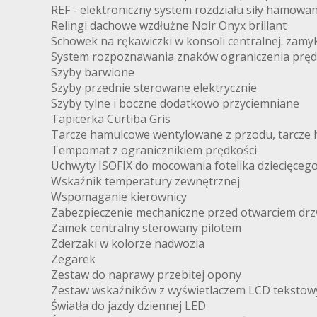
REF - elektroniczny system rozdziału siły hamowan
Relingi dachowe wzdłużne Noir Onyx brillant
Schowek na rękawiczki w konsoli centralnej. zamy
System rozpoznawania znaków ograniczenia pręd
Szyby barwione
Szyby przednie sterowane elektrycznie
Szyby tylne i boczne dodatkowo przyciemniane
Tapicerka Curtiba Gris
Tarcze hamulcowe wentylowane z przodu, tarcze 
Tempomat z ogranicznikiem prędkości
Uchwyty ISOFIX do mocowania fotelika dziecięcego 
Wskaźnik temperatury zewnętrznej
Wspomaganie kierownicy
Zabezpieczenie mechaniczne przed otwarciem drzwi
Zamek centralny sterowany pilotem
Zderzaki w kolorze nadwozia
Zegarek
Zestaw do naprawy przebitej opony
Zestaw wskaźników z wyświetlaczem LCD tekstow
Światła do jazdy dziennej LED