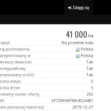
Zaloguj się
41 000
PLN
N
a
p
ę
d
Na przednie koła
r
a
j
p
o
c
h
o
d
z
e
n
i
a
Polska
a
r
e
j
e
s
t
r
o
w
a
n
y
w
Polska
i
e
r
w
s
z
y
w
ł
a
ś
c
i
c
i
e
l
Tak
e
z
w
y
p
a
d
k
o
w
y
Tak
e
r
w
i
s
o
w
a
n
y
w
A
S
O
Tak
i
c
z
b
a
m
i
e
j
s
c
5
i
c
z
b
a
d
r
z
w
i
5
U
n
i
k
a
l
n
y
n
u
m
e
r
o
f
e
r
t
y
292
I
N
VF72RHNPMK4524481
D
a
t
a
p
i
e
r
w
s
z
e
j
r
e
j
e
s
t
r
a
c
j
i
2019-12-27