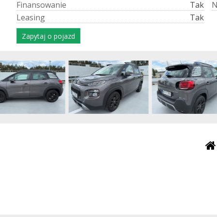
F
i
n
a
n
s
o
w
a
n
i
e
Tak
L
e
a
s
i
n
g
Tak
Zapytaj o pojazd