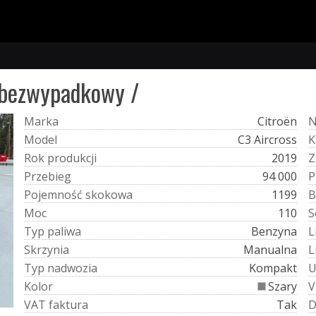
 bezwypadkowy /
M
a
r
k
a
Citroën
M
o
d
e
l
C3 Aircross
K
R
o
k
p
r
o
d
u
k
c
j
i
2019
Z
P
r
z
e
b
i
e
g
94 000
P
P
o
j
e
m
n
o
ś
ć
s
k
o
k
o
w
a
1199
B
M
o
c
110
S
T
y
p
p
a
l
i
w
a
Benzyna
L
S
k
r
z
y
n
i
a
Manualna
L
T
y
p
n
a
d
w
o
z
i
a
Kompakt
K
o
l
o
r
Szary
V
V
A
T
f
a
k
t
u
r
a
Tak