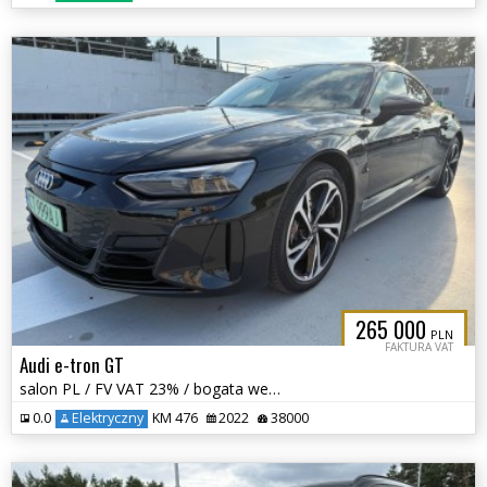
265 000
PLN
FAKTURA VAT
Audi e-tron GT
salon PL / FV VAT 23% / bogata wersja /
0.0
Elektryczny
KM 476
2022
38000