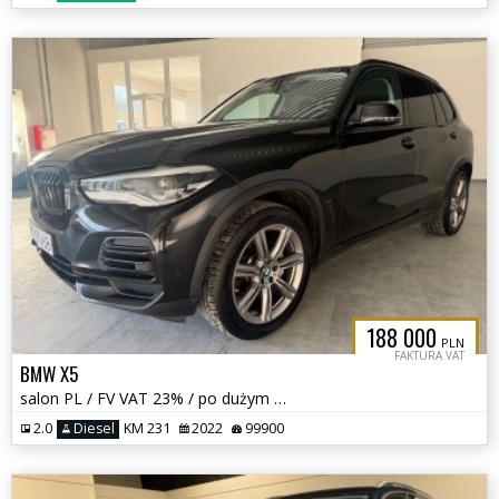
188 000
PLN
FAKTURA VAT
BMW X5
salon PL / FV VAT 23% / po dużym serwisie / roczna gwar / bezwypadkowa
2.0
Diesel
KM 231
2022
99900