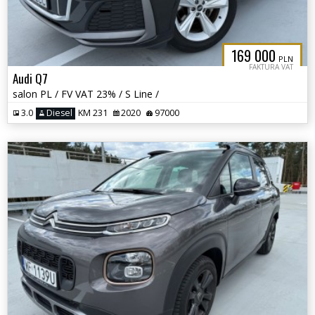
169 000
PLN
FAKTURA VAT
Audi Q7
salon PL / FV VAT 23% / S Line /
3.0
Diesel
KM 231
2020
97000