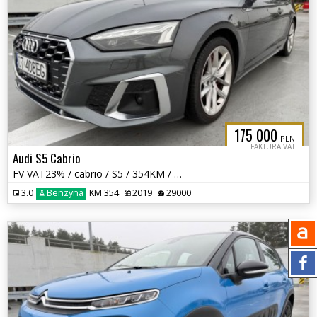
175 000
PLN
FAKTURA VAT
Audi S5 Cabrio
FV VAT23% / cabrio / S5 / 354KM / roczna gwarancja / Matrix LED / B&O
3.0
Benzyna
KM 354
2019
29000