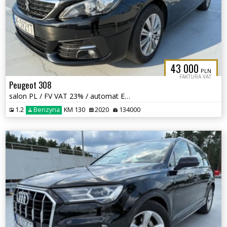
43 000
PLN
FAKTURA VAT
Peugeot 308
salon PL / FV VAT 23% / automat EAT8 / panorama / gwarancja 12 mcy
1.2
Benzyna
KM 130
2020
134000