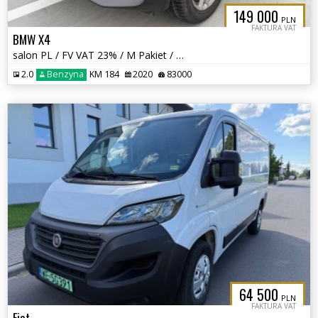
149 000
PLN
FAKTURA VAT
BMW X4
salon PL / FV VAT 23% / M Pakiet / bezwypadkowa / Service Inclusive /
2.0
Benzyna
KM 184
2020
83000
64 500
PLN
FAKTURA VAT
Fiat