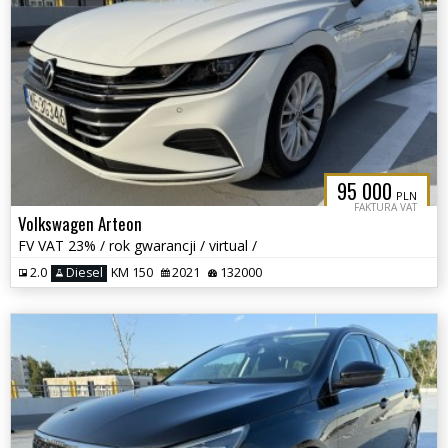
95 000
PLN
FAKTURA VAT
Volkswagen Arteon
FV VAT 23% / rok gwarancji / virtual /
2.0
Diesel
KM 150
2021
132000