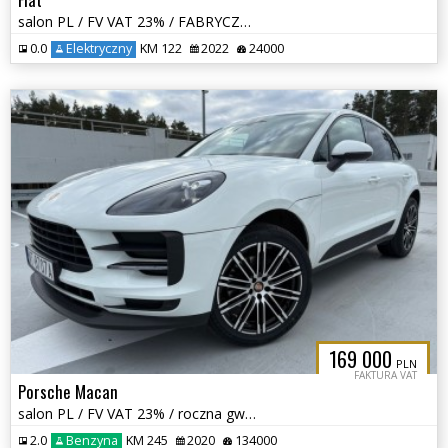
salon PL / FV VAT 23% / FABRYCZNA GWARANCJA / e-Ducato / 47kWh / L2H1
0.0
Elektryczny
KM 122
2022
24000
169 000
PLN
FAKTURA VAT
Porsche Macan
salon PL / FV VAT 23% / roczna gwarancja /
2.0
Benzyna
KM 245
2020
134000