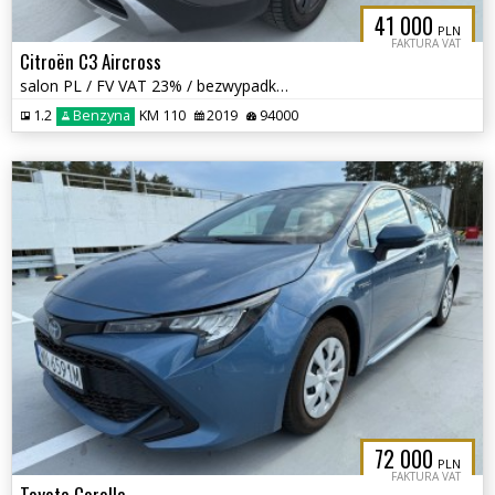
41 000
PLN
FAKTURA VAT
Citroën C3 Aircross
salon PL / FV VAT 23% / bezwypadkowy /
1.2
Benzyna
KM 110
2019
94000
72 000
PLN
FAKTURA VAT
Toyota Corolla