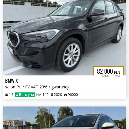
82 000
PLN
FAKTURA VAT
BMW X1
salon PL / FV VAT 23% / gwarancja rok / bezwypadkowa /
1.5
Benzyna
KM 140
2020
96000