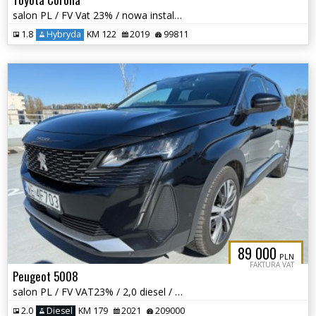
salon PL / FV Vat 23% / nowa instalacja LPG / duża nawigacja /
1.8
Hybryda
KM 122
2019
99811
89 000
PLN
FAKTURA VAT
Peugeot 5008
salon PL / FV VAT23% / 2,0 diesel / automat / Allure /
2.0
Diesel
KM 179
2021
209000