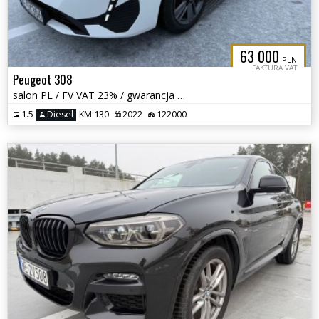
63 000
PLN
FAKTURA VAT
Peugeot 308
salon PL / FV VAT 23% / gwarancja 12 mcy /
1.5
Diesel
KM 130
2022
122000