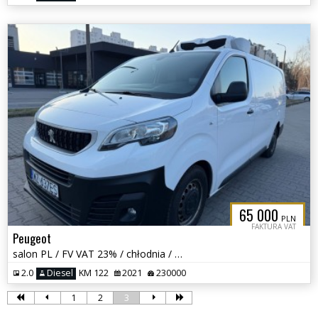
65 000
PLN
FAKTURA VAT
Peugeot
salon PL / FV VAT 23% / chłodnia / mroźnia / dwie komory / długi /
2.0
Diesel
KM 122
2021
230000
1
2
3