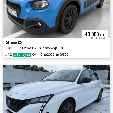
43 000
PLN
FAKTURA VAT
Citroën C3
salon PL / FV VAT 23% / bezwypadkowy / automat /
1.2
Benzyna
KM 110
2020
99800