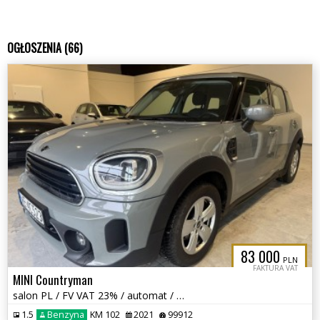
OGŁOSZENIA (66)
83 000
PLN
FAKTURA VAT
MINI Countryman
salon PL / FV VAT 23% / automat / bezwypadkowy / roczna gwarancja /
1.5
Benzyna
KM 102
2021
99912