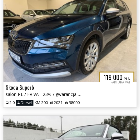
119 000
PLN
FAKTURA VAT
Skoda Superb
salon PL / FV VAT 23% / gwarancja / Scout / 4x4 / 200 KM /
2.0
Diesel
KM 200
2021
98000